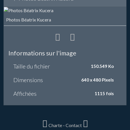
Photos Béatrix Kucera
Informations sur l'image
Taille du fichier
150.549 Ko
Dimensions
640 x 480 Pixels
Affichées
1115 fois
Charte
-
Contact