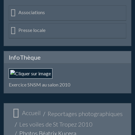
Associations
Presse locale
InfoThèque
Exercice SNSM au salon 2010
Accueil
Reportages photographiques
Les voiles de St Tropez 2010
Photos Béatrix Kucera