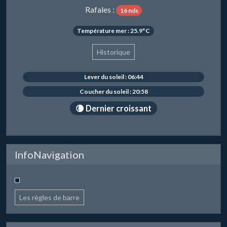
Rafales :
16 nds
Température mer : 25.9°C
Historique
Lever du soleil : 06:44
Coucher du soleil : 20:58
🌘 Dernier croissant
InfoNavigation
Les règles de barre