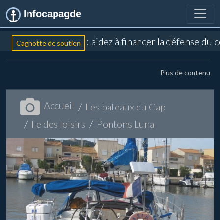
Infocapagde
: aidez à financer la défense du 
Cagnotte de soutien
Plus de contenu
Accueil
Les bateaux du Cap
Ile des loisirs
Pontons Luna