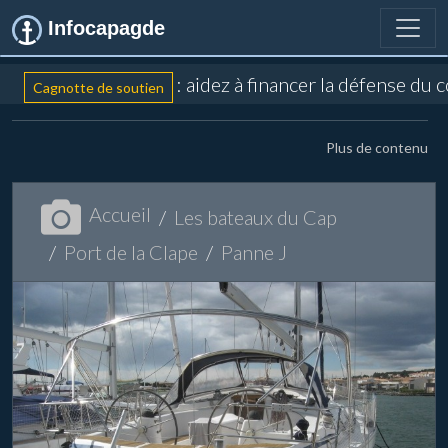
Infocapagde
: aidez à financer la défense du 
Cagnotte de soutien
Plus de contenu
Accueil
Les bateaux du Cap
Port de la Clape
Panne J