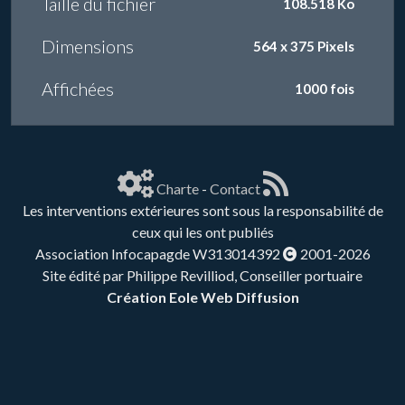
Taille du fichier
108.518 Ko
Dimensions
564 x 375 Pixels
Affichées
1000 fois
Charte
-
Contact
Les interventions extérieures sont sous la responsabilité de
ceux qui les ont publiés
Association Infocapagde W313014392
2001-2026
Site édité par Philippe Revilliod, Conseiller portuaire
Création Eole Web Diffusion