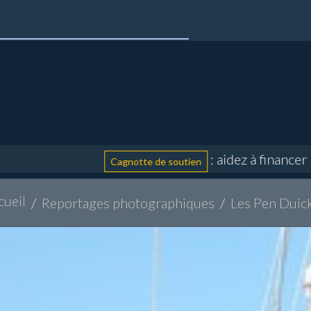
: aidez à financer la défen
Cagnotte de soutien
cueil
Reportages photographiques
Les Pen Duic