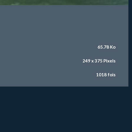
65.78 Ko
249 x 375 Pixels
1018 fois