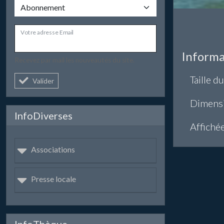
Votre adresse Email
Informa
Recevez par mail les nouveautés du site.
Taille du
Valider
Dimens
InfoDiverses
Affiché
Associations
Presse locale
InfoThèque