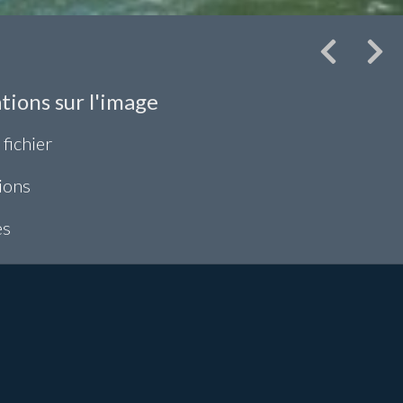
tions sur l'image
 fichier
ions
es