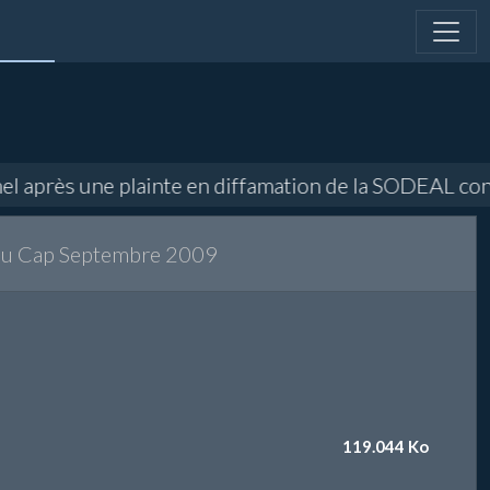
l après une plainte en diffamation de la SODEAL conce
 au Cap Septembre 2009
119.044 Ko