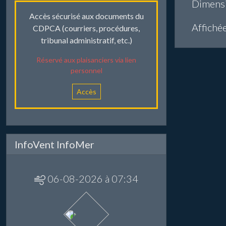
Dimens
Accès sécurisé aux documents du
Affiché
CDPCA (courriers, procédures,
tribunal administratif, etc.)
Réservé aux plaisanciers via lien
personnel
Accès
InfoVent InfoMer
06-08-2026 à 07:34