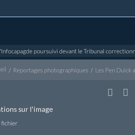
'Infocapagde poursuivi devant le Tribunal correctionne
eil
Reportages photographiques
Les Pen Duick
tions sur l'image
 fichier