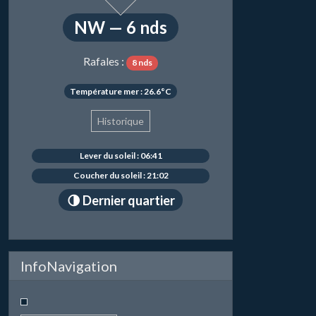
NW — 6 nds
Rafales :
8 nds
Température mer : 26.6°C
Historique
Lever du soleil : 06:41
Coucher du soleil : 21:02
🌗 Dernier quartier
InfoNavigation