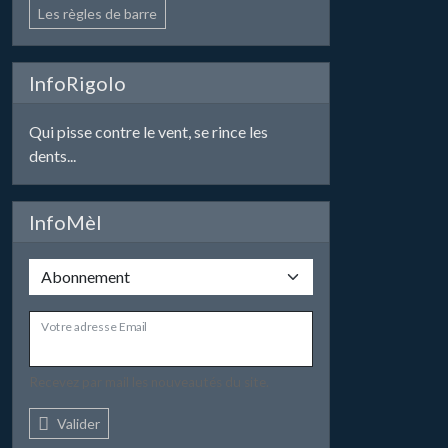
Les règles de barre
InfoRigolo
Qui pisse contre le vent, se rince les
dents...
InfoMèl
Votre adresse Email
Recevez par mail les nouveautés du site.
Valider