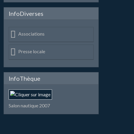
InfoDiverses
Associations
Presse locale
InfoThèque
Salon nautique 2007