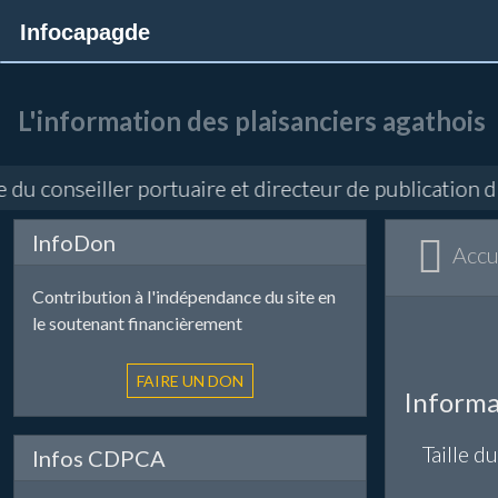
Infocapagde
L'information des plaisanciers agathois
du conseiller portuaire et directeur de publication d
InfoDon
Accu
Contribution à l'indépendance du site en
le soutenant financièrement
Informa
Taille du
Infos CDPCA