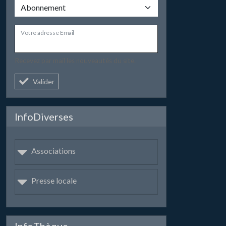
Votre adresse Email
Recevez par mail les nouveautés du site.
Valider
InfoDiverses
Associations
Presse locale
InfoThèque