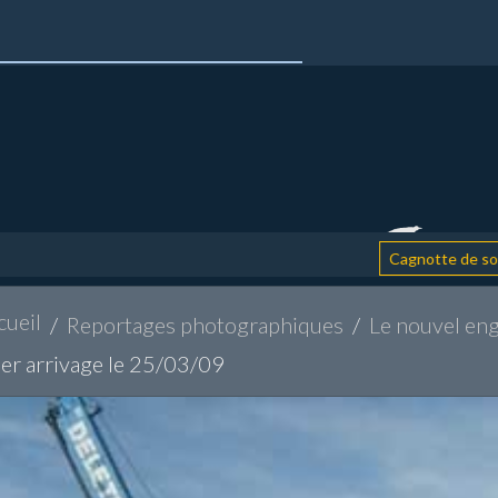
:
Cagnotte de soutien
cueil
Reportages photographiques
Le nouvel eng
er arrivage le 25/03/09