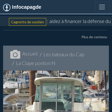
Infocapagde
: aidez à financer la défense du
Cagnotte de soutien
Plus de contenu
Accueil
Les bateaux du Cap
La Clape ponton N