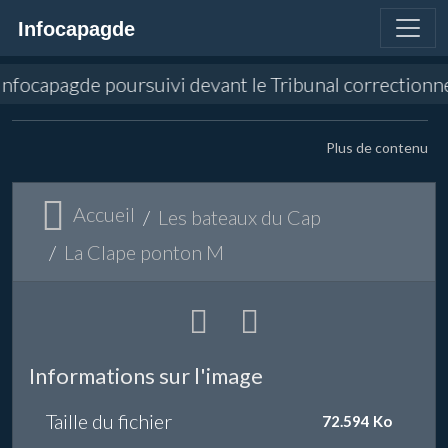
Infocapagde
 d'Infocapagde poursuivi devant le Tribunal correctio
Plus de contenu
Accueil
Les bateaux du Cap
La Clape ponton M
Informations sur l'image
Taille du fichier
72.594 Ko