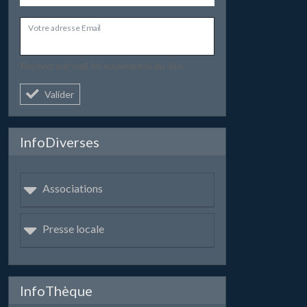
Votre adresse Email
Recevez par mail les nouveautés du site.
Valider
InfoDiverses
Associations
Presse locale
InfoThèque