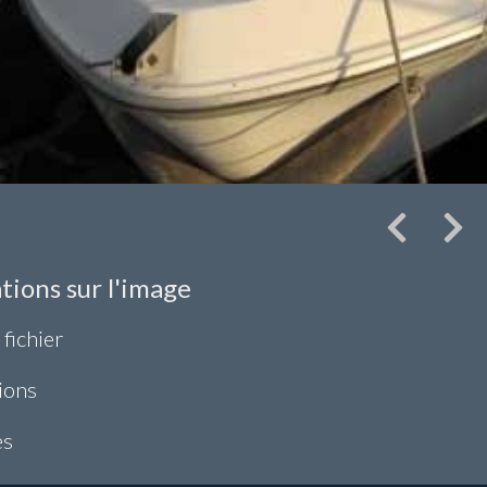
tions sur l'image
 fichier
ions
es