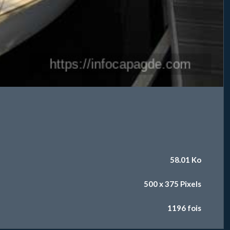
58.01 Ko
500 x 375 Pixels
1196 fois