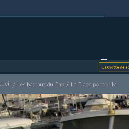
:
Cagnotte de soutien
cueil
Les bateaux du Cap
La Clape ponton M