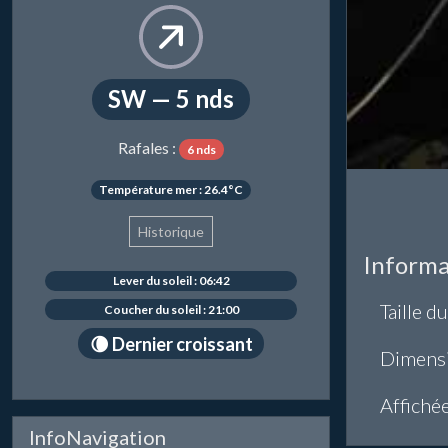
SW — 5 nds
Rafales :
6 nds
Température mer : 26.4°C
Historique
Informa
Lever du soleil : 06:42
Taille du
Coucher du soleil : 21:00
🌘 Dernier croissant
Dimens
Affiché
InfoNavigation