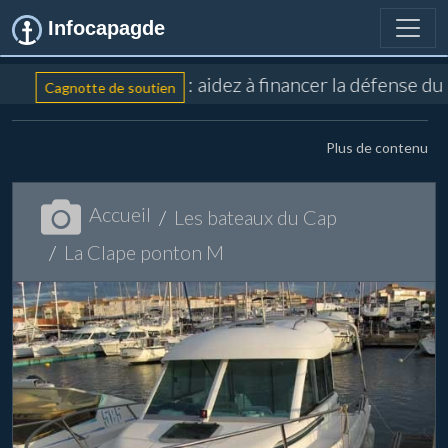
Infocapagde
: aidez à financer la défense du
Cagnotte de soutien
Plus de contenu
Accueil
Les bateaux du Cap
La Clape ponton M