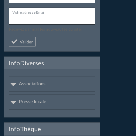
Votre adresse Email
Recevez par mail les nouveautés du site.
Valider
InfoDiverses
Associations
Presse locale
InfoThèque