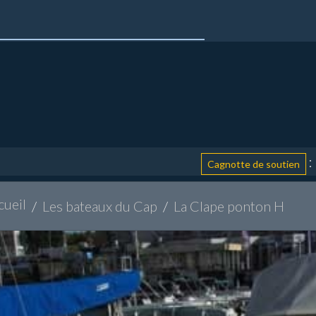
: aidez
Cagnotte de soutien
cueil
Les bateaux du Cap
La Clape ponton H