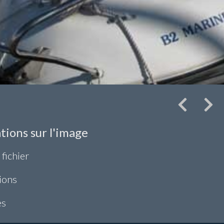
tions sur l'image
 fichier
ions
es