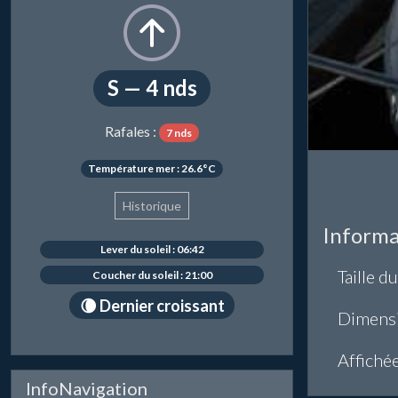
S — 4 nds
Rafales :
7 nds
Température mer : 26.6°C
Historique
Informa
Lever du soleil : 06:42
Taille du
Coucher du soleil : 21:00
🌘 Dernier croissant
Dimens
Affiché
InfoNavigation