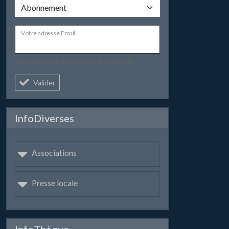
Votre adresse Email
Recevez par mail les nouveautés du site.
Valider
InfoDiverses
Associations
Presse locale
InfoThèque