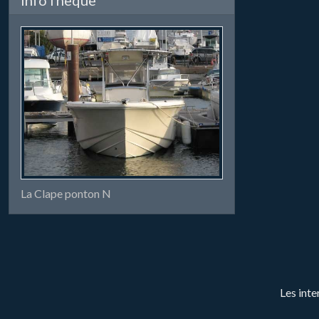
La Clape ponton N
Les inte