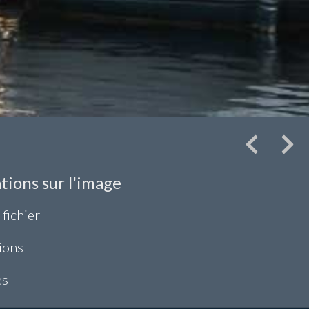
tions sur l'image
 fichier
ions
es