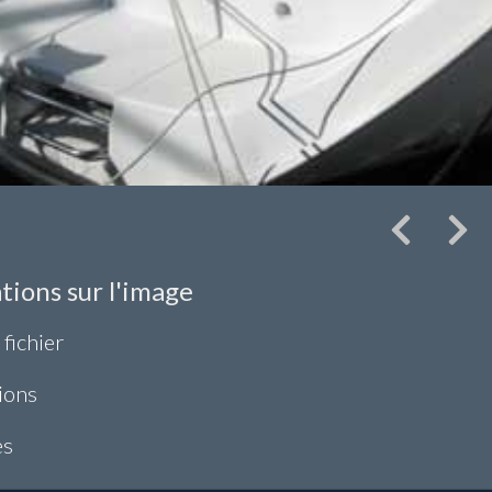
tions sur l'image
 fichier
ions
es