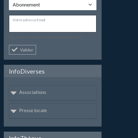
Votre adresse Email
Recevez par mail les nouveautés du site.
Valider
InfoDiverses
Associations
Presse locale
InfoThèque