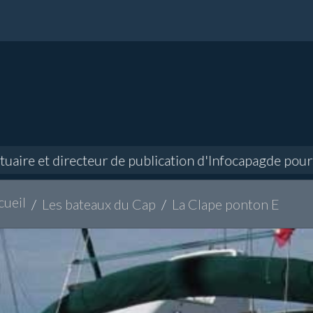
e et directeur de publication d'Infocapagde poursuivi
cueil
Les bateaux du Cap
La Clape ponton E