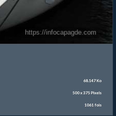
68.147 Ko
500 x 375 Pixels
1061 fois