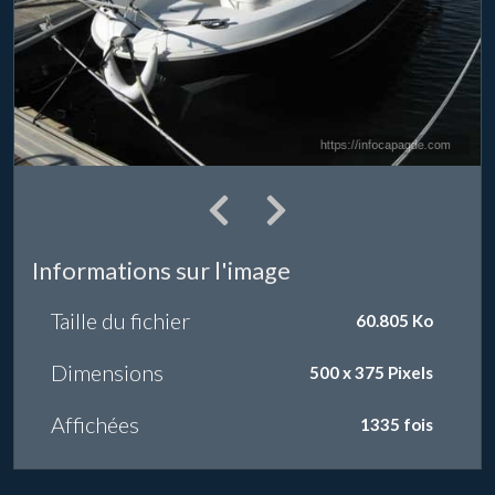
Informations sur l'image
Taille du fichier
60.805 Ko
Dimensions
500 x 375 Pixels
Affichées
1335 fois