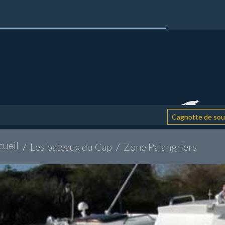
:
Cagnotte de soutien
cueil
Les bateaux du Cap
Zone Palangriers