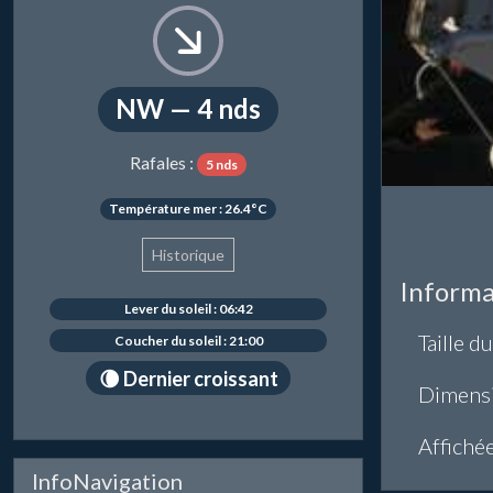
NW — 4 nds
Rafales :
5 nds
Température mer : 26.4°C
Historique
Informa
Lever du soleil : 06:42
Taille du
Coucher du soleil : 21:00
🌘 Dernier croissant
Dimens
Affiché
InfoNavigation