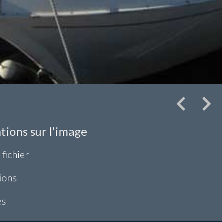
tions sur l'image
 fichier
ions
es