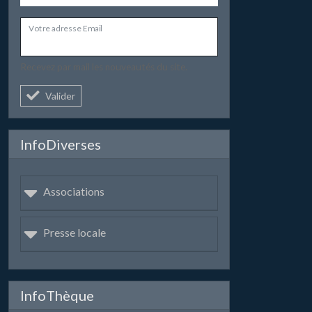
Votre adresse Email
Recevez par mail les nouveautés du site.
Valider
InfoDiverses
Associations
Presse locale
InfoThèque