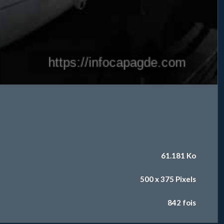
61.181 Ko
500 x 375 Pixels
842 fois