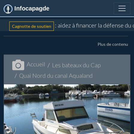
Infocapagde
: aidez à financer la défense du
Cagnotte de soutien
Plus de contenu
Accueil
Les bateaux du Cap
Quai Nord du canal Aqualand