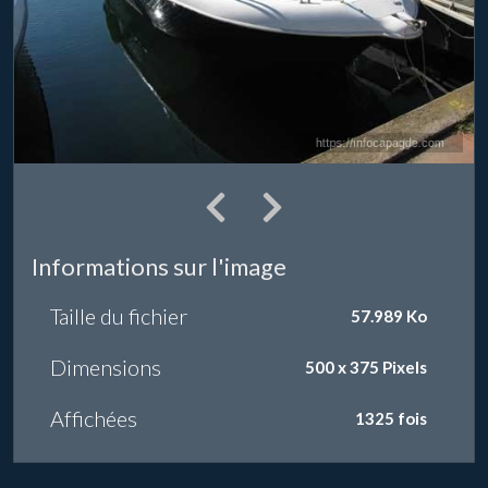
Informations sur l'image
Taille du fichier
57.989 Ko
Dimensions
500 x 375 Pixels
Affichées
1325 fois