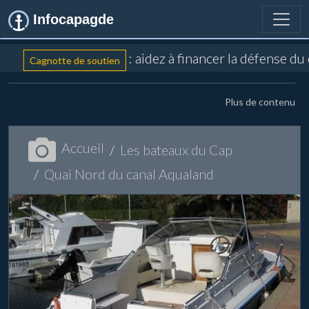
Infocapagde
: aidez à financer la défense du
Cagnotte de soutien
Plus de contenu
Accueil
Les bateaux du Cap
Quai Nord du canal Aqualand