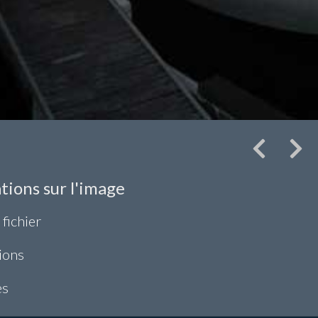
tions sur l'image
 fichier
ions
es