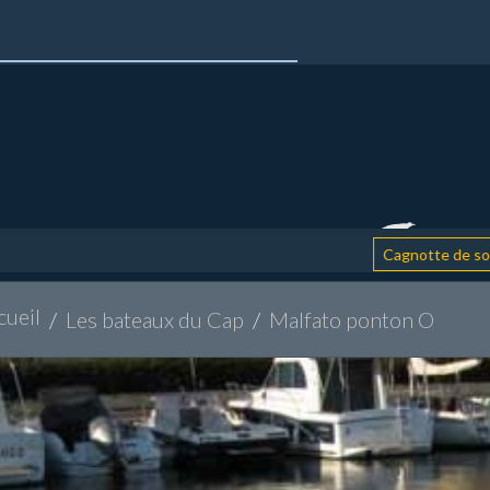
: 
Cagnotte de soutien
cueil
Les bateaux du Cap
Malfato ponton O