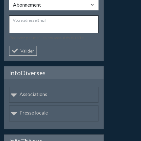
Votre adresse Email
Recevez par mail les nouveautés du site.
Valider
InfoDiverses
Associations
Presse locale
InfoThèque