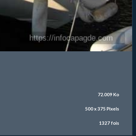
72.009 Ko
500 x 375 Pixels
1327 fois