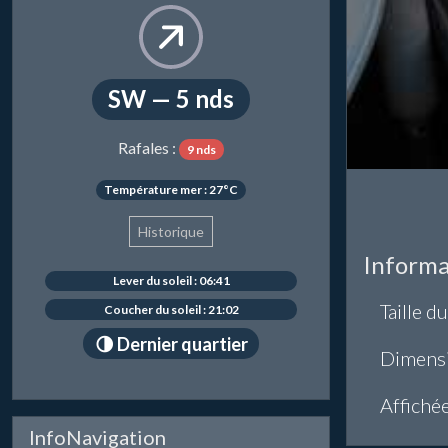
SW — 5 nds
Rafales :
9 nds
Température mer : 27°C
Historique
Informa
Lever du soleil : 06:41
Taille du
Coucher du soleil : 21:02
🌗 Dernier quartier
Dimens
Affiché
InfoNavigation