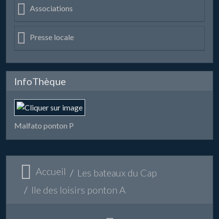
Associations
Presse locale
InfoThèque
Malfato ponton P
Accueil
Les bateaux du Cap
Ile des loisirs ponton A