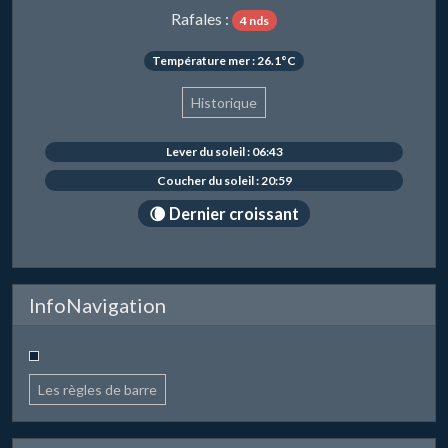
Rafales :
4 nds
Température mer : 26.1°C
Historique
Lever du soleil : 06:43
Coucher du soleil : 20:59
🌘 Dernier croissant
InfoNavigation
Les règles de barre