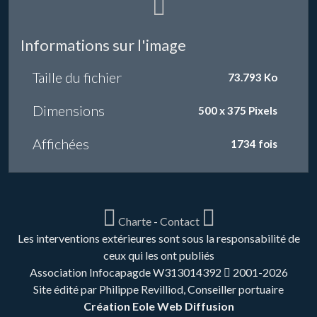
Informations sur l'image
Taille du fichier
73.793 Ko
Dimensions
500 x 375 Pixels
Affichées
1734 fois
Charte
-
Contact
Les interventions extérieures sont sous la responsabilité de
ceux qui les ont publiés
Association Infocapagde W313014392
2001-2026
Site édité par Philippe Revilliod, Conseiller portuaire
Création Eole Web Diffusion