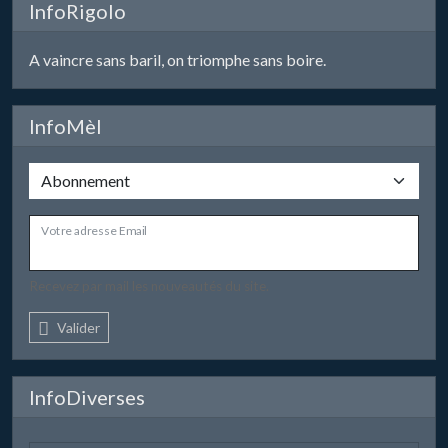
InfoRigolo
A vaincre sans baril, on triomphe sans boire.
InfoMèl
Votre adresse Email
Recevez par mail les nouveautés du site.
Valider
InfoDiverses