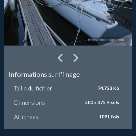
Informations sur l'image
Taille du fichier
74.723 Ko
Dimensions
500 x 375 Pixels
Affichées
1091 fois