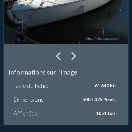
Informations sur l'image
Taille du fichier
61.642 Ko
Dimensions
500 x 375 Pixels
Affichées
1051 fois