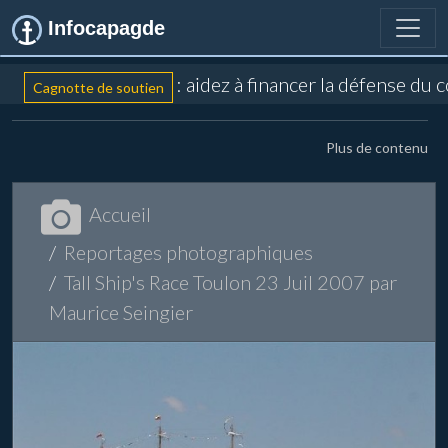
Infocapagde
: aidez à financer la défense du 
Cagnotte de soutien
Plus de contenu
Accueil
Reportages photographiques
Tall Ship's Race Toulon 23 Juil 2007 par
Maurice Seingier