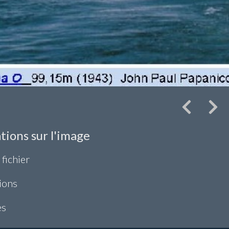
tions sur l'image
 fichier
ions
es