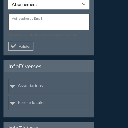
Votre adresse Email
Recevez par mail les nouveautés du site.
Valider
InfoDiverses
Associations
Presse locale
InfoThèque