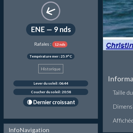
ENE — 9 nds
Rafales :
12 nds
Température mer : 25.9°C
Historique
Informa
Lever du soleil : 06:44
Taille du
Coucher du soleil : 20:58
🌘 Dernier croissant
Dimens
Affiché
InfoNavigation