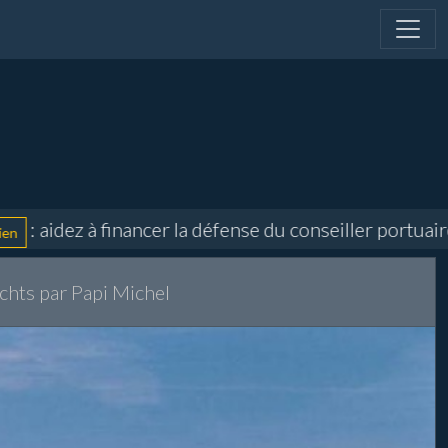
dez à financer la défense du conseiller portuaire et d
chts par Papi Michel