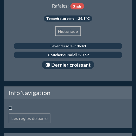
Rafales :
3 nds
Température mer : 26.1°C
Historique
Lever du soleil : 06:43
Coucher du soleil : 20:59
🌘 Dernier croissant
InfoNavigation
Les règles de barre