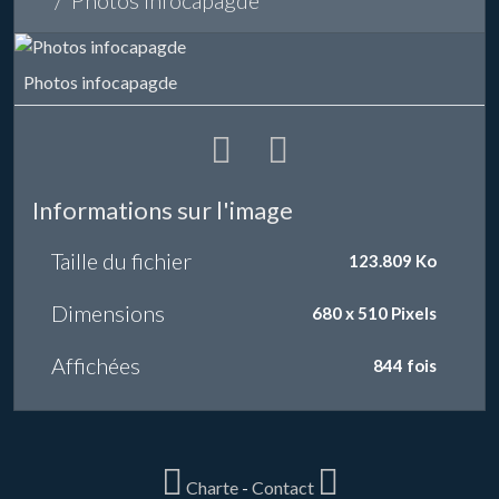
Photos infocapagde
Photos infocapagde
Informations sur l'image
Taille du fichier
123.809 Ko
Dimensions
680 x 510 Pixels
Affichées
844 fois
Charte
-
Contact