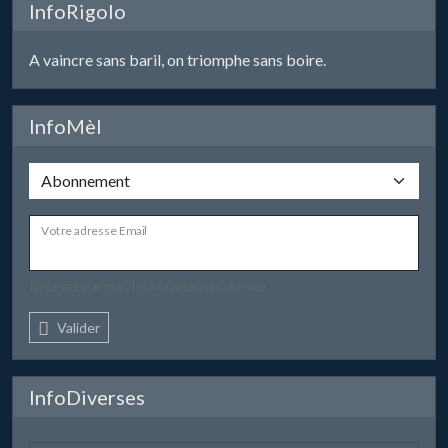
InfoRigolo
A vaincre sans baril, on triomphe sans boire.
InfoMèl
Votre adresse Email
Recevez par mail les nouveautés du site.
Valider
InfoDiverses