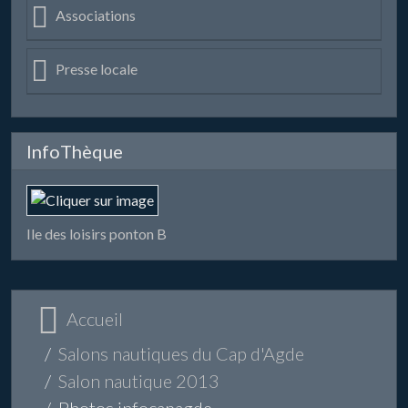
Associations
Presse locale
InfoThèque
Ile des loisirs ponton B
Accueil
Salons nautiques du Cap d'Agde
Salon nautique 2013