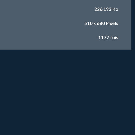
226.193 Ko
510 x 680 Pixels
1177 fois