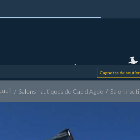
: aidez 
Cagnotte de soutien
cueil
Salons nautiques du Cap d'Agde
Salon naut