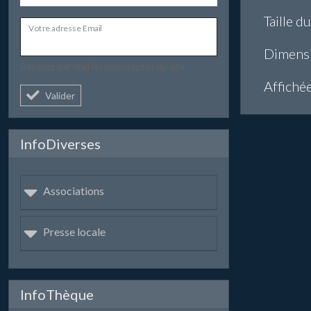
Taille du
Votre adresse Email
Dimens
Recevez par mail les nouveautés du site.
Affiché
Valider
InfoDiverses
Associations
Presse locale
InfoThèque