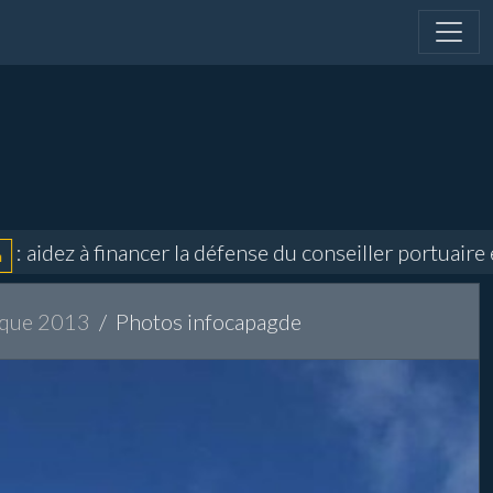
à financer la défense du conseiller portuaire et dire
ique 2013
Photos infocapagde