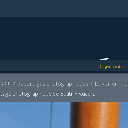
: aid
Cagnotte de soutien
cueil
Reportages photographiques
Le voilier Th
tage photographique de Béatrix Kucera