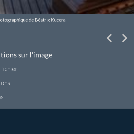
otographique de Béatrix Kucera
tions sur l'image
 fichier
ions
es