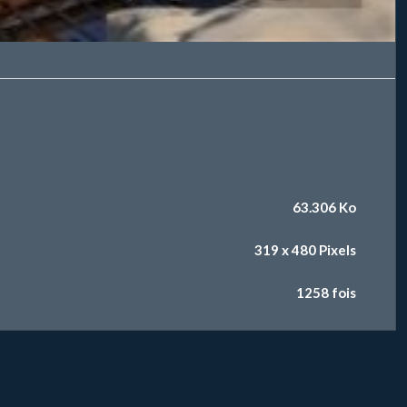
63.306 Ko
319 x 480 Pixels
1258 fois