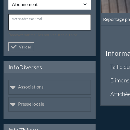
Reportage ph
Votre adresse Email
Recevez par mail les nouveautés du site.
Valider
Informa
Taille du
InfoDiverses
Dimens
Associations
Affiché
Presse locale
InfoThèque