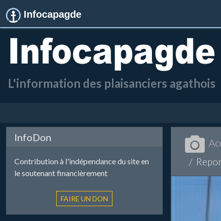
Infocapagde
L'information des plaisanciers agathois
InfoDon
Ac
Repor
Contribution à l'indépendance du site en
le soutenant financièrement