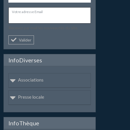
Votre adresse Email
Recevez par mail les nouveautés du site.
Valider
InfoDiverses
Associations
Presse locale
InfoThèque