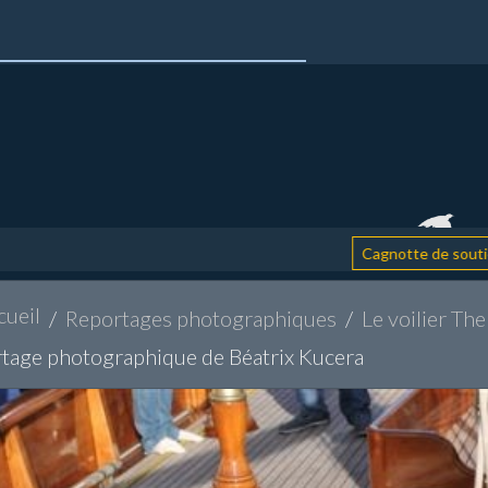
: ai
Cagnotte de soutien
cueil
Reportages photographiques
Le voilier Th
tage photographique de Béatrix Kucera