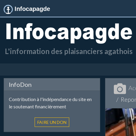
Infocapagde
L'information des plaisanciers agathois
InfoDon
Ac
Repor
Contribution à l'indépendance du site en
le soutenant financièrement