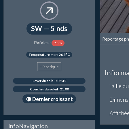
SW — 5 nds
Reportage ph
Rafales :
7 nds
Température mer : 26.5°C
Historique
Informa
Lever du soleil : 06:42
Taille du
Coucher du soleil : 21:00
Dimens
🌘 Dernier croissant
Affiché
InfoNavigation