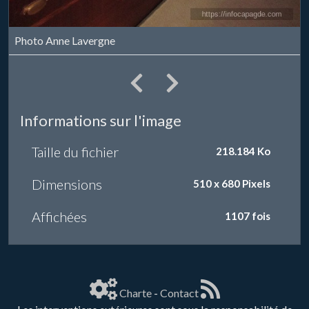
Photo Anne Lavergne
Informations sur l'image
Taille du fichier
218.184 Ko
Dimensions
510 x 680 Pixels
Affichées
1107 fois
Charte
-
Contact