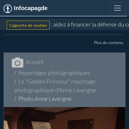
Infocapagde
: aidez à financer la défense du c
Cagnotte de soutien
Plus de contenu
Accueil
Reportages photographiques
Le "Golden Princess" reportage
photographique d'Anne Lavergne
Photo Anne Lavergne