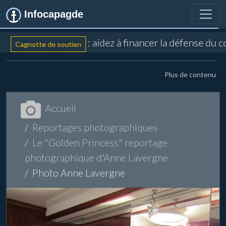
Infocapagde
: aidez à financer la défense du c
Cagnotte de soutien
Plus de contenu
Accueil
Reportages photographiques
Le "Golden Princess" reportage
photographique d'Anne Lavergne
Photo Anne Lavergne