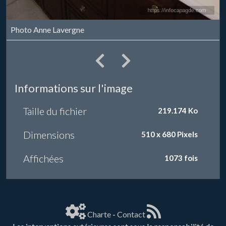
Photo Anne Lavergne
Informations sur l'image
Taille du fichier
219.174 Ko
Dimensions
510 x 680 Pixels
Affichées
1073 fois
Charte
-
Contact