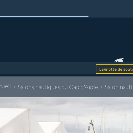
: ai
Cagnotte de soutien
cueil
Salons nautiques du Cap d'Agde
Salon naut