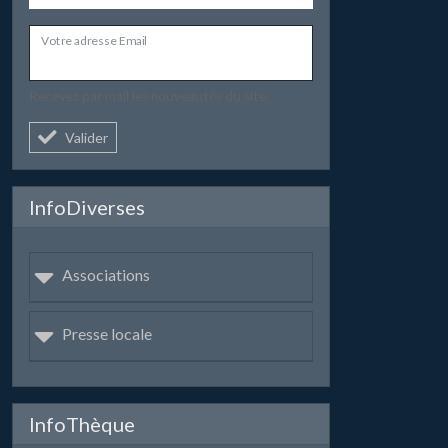
Votre adresse Email
Recevez par mail les nouveautés du site.
Valider
InfoDiverses
Associations
Presse locale
InfoThèque