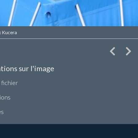
x Kucera
tions sur l'image
 fichier
ions
es