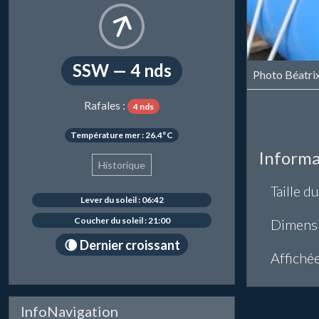
SSW — 4 nds
Photo Béatri
Rafales :
4 nds
Température mer : 26.4°C
Informa
Historique
Taille du
Lever du soleil : 06:42
Coucher du soleil : 21:00
Dimens
🌘 Dernier croissant
Affiché
InfoNavigation