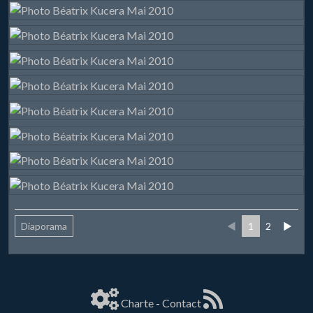
Diaporama
◄
1
2
►
Charte
-
Contact