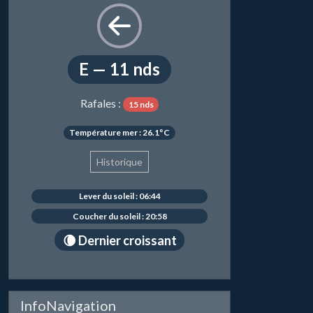
E — 11 nds
Rafales :
15 nds
Température mer : 26.1°C
Historique
Lever du soleil : 06:44
Coucher du soleil : 20:58
🌘 Dernier croissant
InfoNavigation