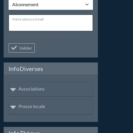
Votre adresse Email
Recevez par mail les nouveautés du site.
Valider
InfoDiverses
Associations
Presse locale
InfoThèque