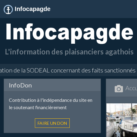
Infocapagde
L'information des plaisanciers agathois
ion de la SODEAL concernant des faits sanctionnés par
InfoDon
Accu
Contribution à l'indépendance du site en
le soutenant financièrement