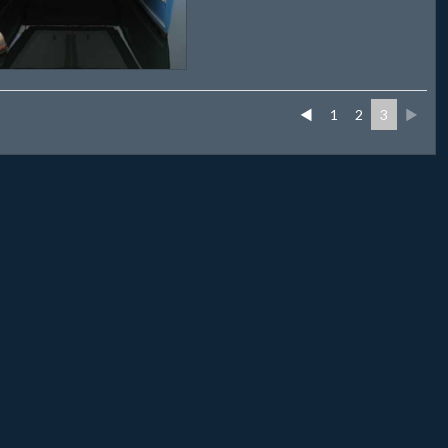
◄
1
2
3
►