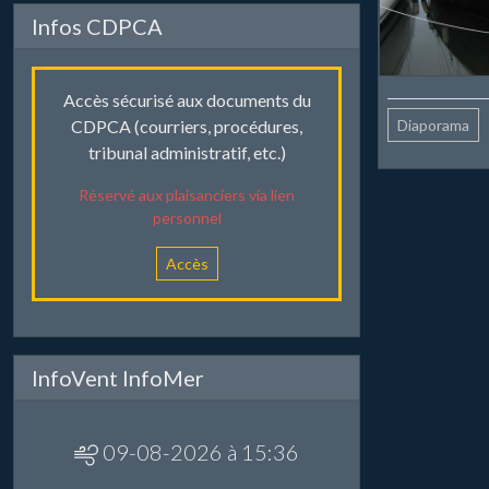
Infos CDPCA
Accès sécurisé aux documents du
Diaporama
CDPCA (courriers, procédures,
tribunal administratif, etc.)
Réservé aux plaisanciers via lien
personnel
Accès
InfoVent InfoMer
09-08-2026 à 15:36