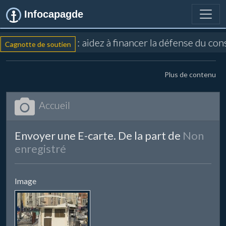
Infocapagde
: aidez à financer la défense du con
Cagnotte de soutien
Plus de contenu
Accueil
Envoyer une E-carte. De la part de
Non
enregistré
Image