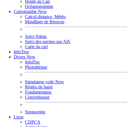
Houle au Cap
Océanogramme
Cartographie
New
Calcul distance, Météo
Mouillage de Brescou
Suivi Nikita
Suivi des navires par AIS
Carte du ciel
InfoTroc
Divers
New
InfoDoc
Photothèque
Simulateur voile
New
Règles de barre
Fondamentaux
Convertisseur
Sponsoring
Liens
CDPCA