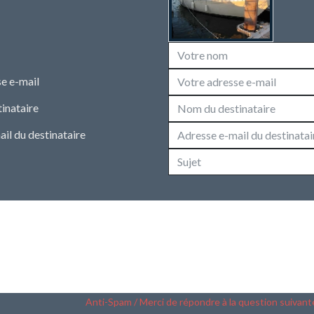
e e-mail
inataire
il du destinataire
Anti-Spam / Merci de répondre à la question suivant