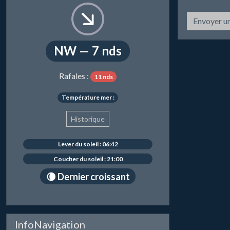
Envoyer u
NW — 7 nds
Rafales :
11 nds
Température mer :
Historique
Lever du soleil : 06:42
Coucher du soleil : 21:00
🌘 Dernier croissant
InfoNavigation