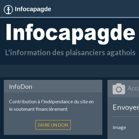
Infocapagde
L'information des plaisanciers agathois
InfoDon
Accu
Contribution à l'indépendance du site en
Envoyer
le soutenant financièrement
Image