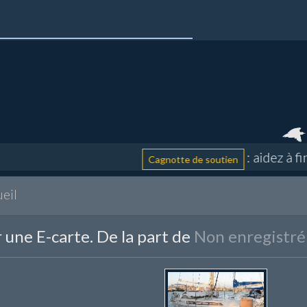
: aidez à fina
Cagnotte de soutien
eil
 une E-carte. De la part de
Non enregistré