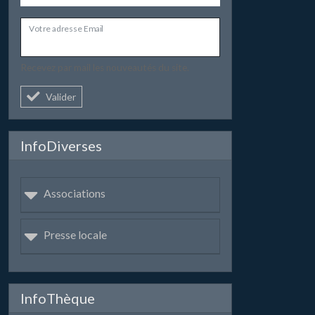
Votre adresse Email
Recevez par mail les nouveautés du site.
Valider
InfoDiverses
Associations
Presse locale
InfoThèque