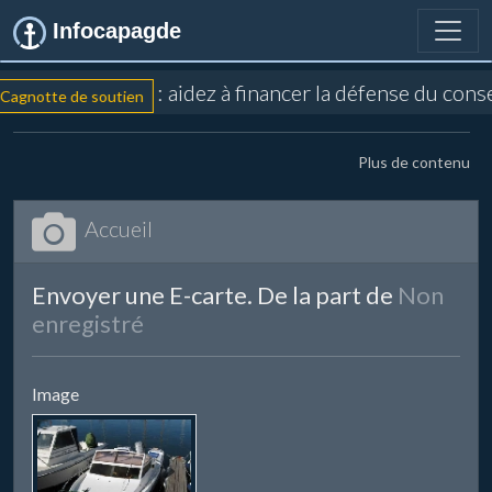
Infocapagde
: aidez à financer la défense du cons
Cagnotte de soutien
Plus de contenu
Accueil
Envoyer une E-carte. De la part de
Non
enregistré
Image