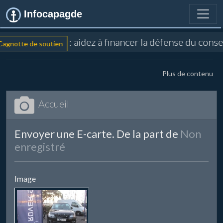
Infocapagde
: aidez à financer la défense du cons
agnotte de soutien
Plus de contenu
Accueil
Envoyer une E-carte. De la part de
Non
enregistré
Image