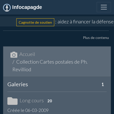
Infocapagde
: aidez à financer la défens
Cagnotte de soutien
Plus de contenu
Accueil
Collection Cartes postales de Ph.
Revilliod
Galeries
1
Long cours
20
Créée le 06-03-2009