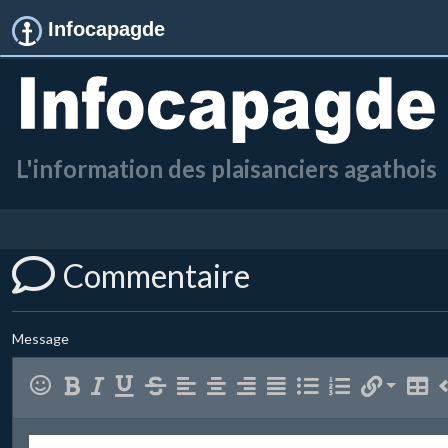
Infocapagde
L'information des plaisanciers agathois
Commentaire
Message