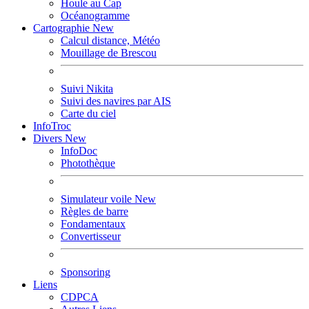
Houle au Cap
Océanogramme
Cartographie
New
Calcul distance, Météo
Mouillage de Brescou
Suivi Nikita
Suivi des navires par AIS
Carte du ciel
InfoTroc
Divers
New
InfoDoc
Photothèque
Simulateur voile
New
Règles de barre
Fondamentaux
Convertisseur
Sponsoring
Liens
CDPCA