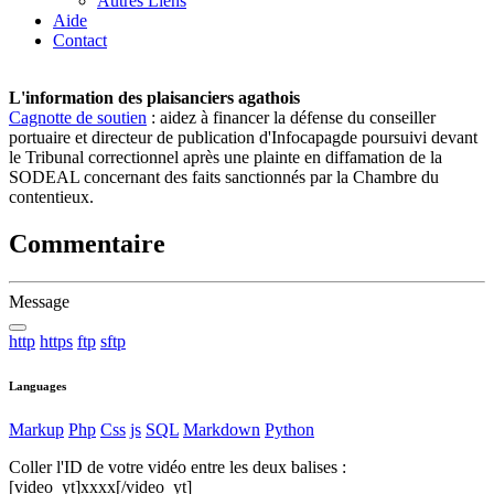
Autres Liens
Aide
Contact
L'information des plaisanciers agathois
Cagnotte de soutien
: aidez à financer la défense du conseiller
portuaire et directeur de publication d'Infocapagde poursuivi devant
le Tribunal correctionnel après une plainte en diffamation de la
SODEAL concernant des faits sanctionnés par la Chambre du
contentieux.
Commentaire
Message
http
https
ftp
sftp
Languages
Markup
Php
Css
js
SQL
Markdown
Python
Coller l'ID de votre vidéo entre les deux balises :
[video_yt]xxxx[/video_yt]