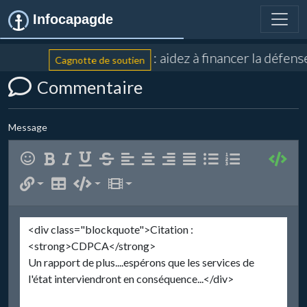
Infocapagde
: aidez à financer la défens
Cagnotte de soutien
Commentaire
Message