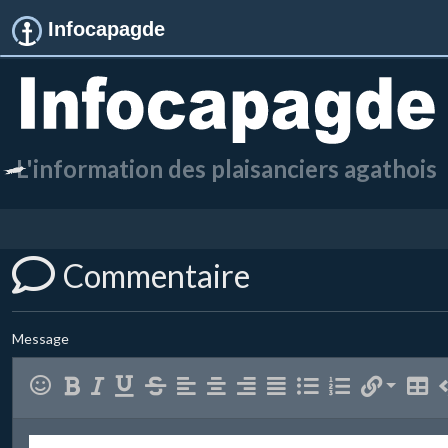
Infocapagde
L'information des plaisanciers agathois
Commentaire
Message