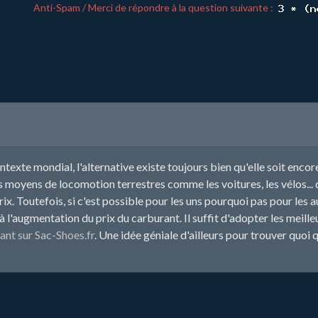
Anti-Spam / Merci de répondre à la question suivante :
exte mondial, l'alternative existe toujours bien qu'elle soit encore l
es moyens de locomotion terrestres comme les voitures, les vélos...
x. Toutefois, si c'est possible pour les uns pourquoi pas pour les au
'augmentation du prix du carburant. Il suffit d'adopter les meilleu
nt sur Sac-Shoes.fr
. Une idée géniale d'ailleurs pour trouver quoi