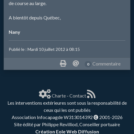
de course au large.
A bientôt depuis Québec,
Nany
Publié le : Mardi 10 juillet 2012 à 08:15
Commentaire
0
Charte
-
Contact
Les interventions extérieures sont sous la responsabilité de
ceux qui les ont publiés
Association Infocapagde W313014392
2001-2026
Site édité par Philippe Revilliod, Conseiller portuaire
Création Eole Web Diffusion