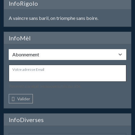
InfoRigolo
A vaincre sans baril, on triomphe sans boire.
InfoMèl
Votre adresse Email
Recevez par mail les nouveautés du site.
Valider
InfoDiverses