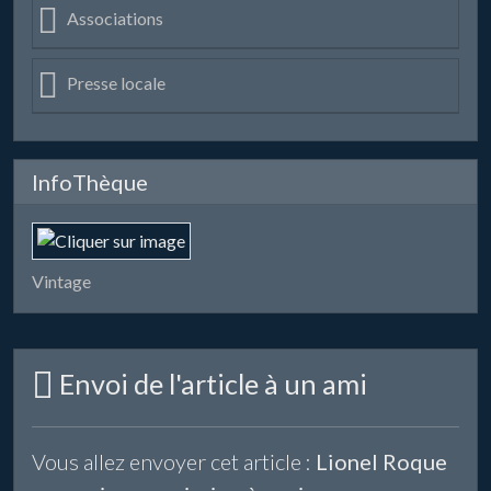
Associations
Presse locale
InfoThèque
Vintage
Envoi de l'article à un ami
Vous allez envoyer cet article :
Lionel Roque