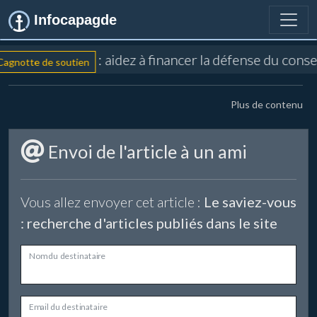
Infocapagde
: aidez à financer la défense du cons
agnotte de soutien
Plus de contenu
Envoi de l'article à un ami
Vous allez envoyer cet article :
Le saviez-vous
: recherche d'articles publiés dans le site
Nom du destinataire
Email du destinataire