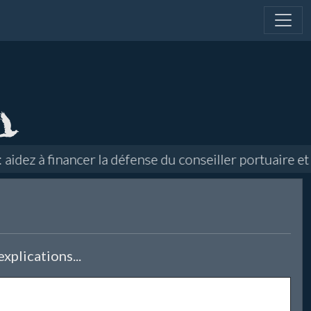
ez à financer la défense du conseiller portuaire et d
xplications...