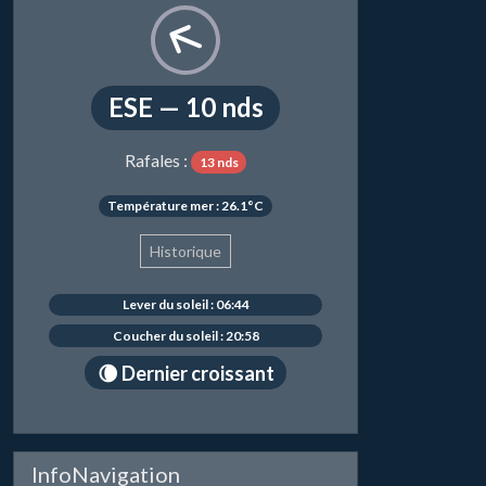
ESE — 10 nds
Rafales :
13 nds
Température mer : 26.1°C
Historique
Lever du soleil : 06:44
Coucher du soleil : 20:58
🌘 Dernier croissant
InfoNavigation