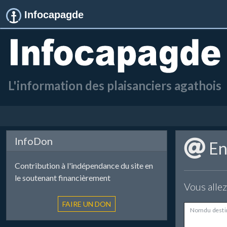
Infocapagde
L'information des plaisanciers agathois
InfoDon
Env
Contribution à l'indépendance du site en
le soutenant financièrement
Vous allez
Nom du desti