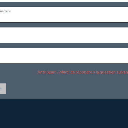
inataire
Anti-Spam / Merci de répondre à la question suiva
r