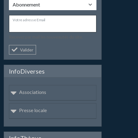
Votre adresse Email
Recevez par mail les nouveautés du site.
Valider
InfoDiverses
Associations
Presse locale
InfoThèque