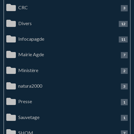
CRC
3
Divers
12
Infocapagde
11
Mairie Agde
7
Ministère
2
natura2000
3
Presse
1
Sauvetage
1
SHOM
7