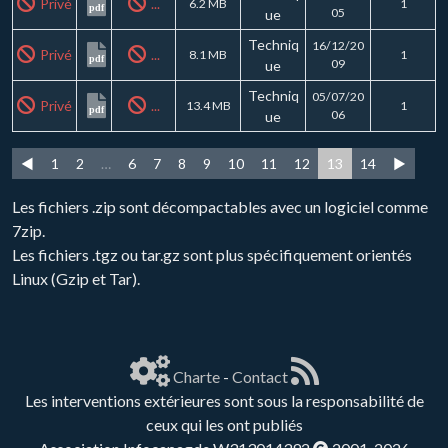
Privé
...
6.2 MB
1
pdf
05
ue
Techniq
16/12/20
Privé
...
8.1 MB
1
pdf
09
ue
Techniq
05/07/20
Privé
...
13.4 MB
1
pdf
06
ue
◄
1
2
…
6
7
8
9
10
11
12
13
14
►
Les fichiers .zip sont décompactables avec un logiciel comme
7zip.
Les fichiers .tgz ou tar.gz sont plus spécifiquement orientés
Linux (Gzip et Tar).
Charte
-
Contact
Les interventions extérieures sont sous la responsabilité de
ceux qui les ont publiés