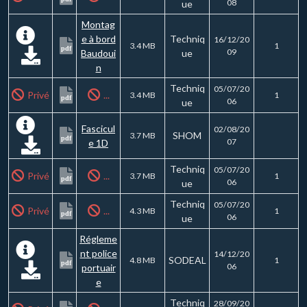
08
ue
Montag
e à bord
Techniq
16/12/20
3.4 MB
1
pdf
09
Baudoui
ue
n
Techniq
05/07/20
Privé
...
3.4 MB
1
pdf
06
ue
Fascicul
02/08/20
SHOM
3.7 MB
pdf
07
e 1D
Techniq
05/07/20
Privé
...
3.7 MB
1
pdf
06
ue
Techniq
05/07/20
Privé
...
4.3 MB
1
pdf
06
ue
Régleme
nt police
14/12/20
SODEAL
4.8 MB
1
pdf
06
portuair
e
Techniq
28/09/20