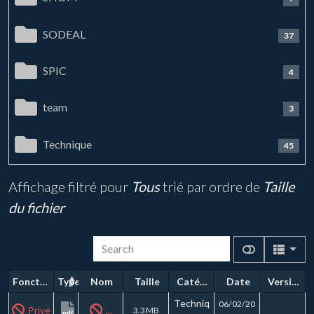
SODEAL
37
SPIC
4
team
3
Technique
45
Affichage filtré pour
Tous
trié par ordre de
Taille
du fichier
Fonctions
Type
Nom
Taille
Catégorie
Date
Version
Techniq
06/02/20
Privé
...
3.3 MB
pdf