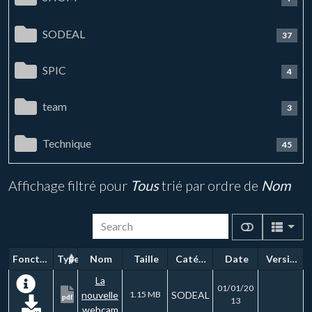
SODEAL
37
SPIC
4
team
3
Technique
45
Affichage filtré pour
Tous
trié par ordre de
Nom
Fonctions
Type
Nom
Taille
Catégorie
Date
Version
La
01/01/20
nouvelle
1.15 MB
SODEAL
pdf
13
webcam