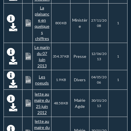
La
plaisanc
e en
Ministèr
27/11/20
800 KB
1
pdf
08
quelque
e
s
chiffres
Le marin
du 07
12/06/20
Presse
354.37 KB
1
pdf
13
juin
2013
Les
04/05/20
Divers
1.9 KB
1
pdf
06
noeuds
lette au
maire du
Mairie
30/01/20
48.58 KB
pdf
13
25 juin
Agde
2012
lette au
maire du
Mairie
30/01/20