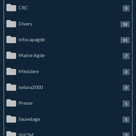
CRC
3
Divers
12
Infocapagde
11
Mairie Agde
7
Ministère
2
natura2000
3
Presse
1
Sauvetage
1
SHOM
7