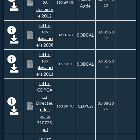
26
185.69 KB
pdf
13
Agde
decembr
e 2012
lettre
aux
02/01/20
SODEAL
821.8 KB
pdf
12
plaisanci
ers 2008
lettre
aux
02/01/20
SODEAL
1.21 MB
pdf
12
plaisanci
ers 2011
lettre
CDPCA
au
Directeu
01/08/20
CDPCA
163.89 KB
pdf
25
r des
ports
310725.
pdf
Lettre