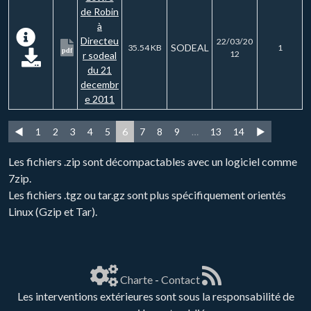
de Robin
à
Directeu
22/03/20
SODEAL
35.54 KB
1
pdf
12
r sodeal
du 21
decembr
e 2011
◄
1
2
3
4
5
6
7
8
9
…
13
14
►
Les fichiers .zip sont décompactables avec un logiciel comme
7zip.
Les fichiers .tgz ou tar.gz sont plus spécifiquement orientés
Linux (Gzip et Tar).
Charte
-
Contact
Les interventions extérieures sont sous la responsabilité de